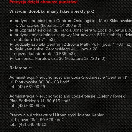
Precyzja dzięki chmurze punktów!
W swoim dorobku mamy takie obiekty jak:
► budynek administracji Centrum Onkologii im. Marii Skłodowskie
w Warszawie (kubatura 14 000 m3),
► III Szpital Miejski im. dr. Karola Jonschera w Łodzi (kubatura 3
► budynek mieszkalno-usługowy Narutowicza 8/10 z tabelą udzi
(kubatura 15 071 m3),
► oddziały szpitala Centrum Zdrowia Matki Polki (pow. 4 700 m2)
► dwie kamienice: Żeromskiego 41, Lipowa 28
(łączna kubatura ok. 20 535 m3),
► kamienica Narutowicza 36 (kubatura 12 728 m3).
Referencje:
Administracja Nieruchomościami Łódź-Śródmieście "Centrum I"
ul. Piotrkowska 86, 90-103 Łódź
tel.: (42) 631 00 29
Administracja Nieruchomościami Łódź-Polesie „Zielony Rynek”
Plac Barlickiego 11, 90-615 Łódź
tel.: (42) 630 08 65
Pracownia Architektury i Urbanistyki Jolanta Kepler
ul. Lipowa 26/2, 90-629 Łódź
tel.: (42) 648 48 12