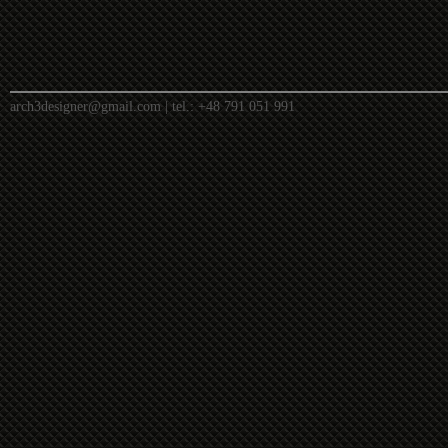
arch3designer@gmail.com
| tel.:
+48 791 051 991