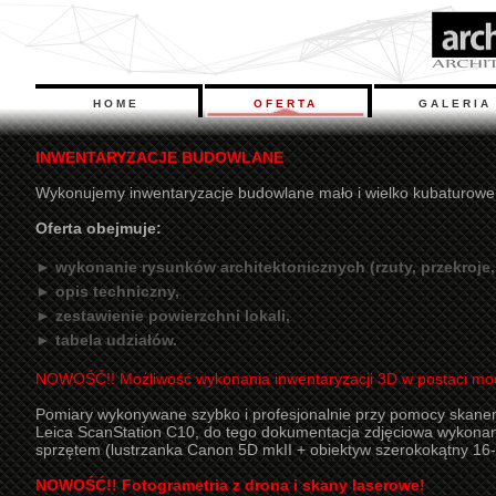
HOME
OFERTA
GALERIA
INWENTARYZACJE BUDOWLANE
Wykonujemy inwentaryzacje budowlane mało i wielko kubaturowe
Oferta obejmuje:
► wykonanie rysunków architektonicznych (rzuty, przekroje,
► opis techniczny,
► zestawienie powierzchni lokali,
► tabela udziałów.
NOWOŚĆ!!
Możliwość wykonania
inwentaryzacji 3D w postaci m
Pomiary wykonywane szybko i profesjonalnie przy pomocy skane
Leica ScanStation C10, do tego dokumentacja zdjęciowa wykonan
sprzętem (lustrzanka Canon 5D mkII + obiektyw szerokokątny 16-
NOWOŚĆ!! Fotogrametria z drona i skany laserowe!